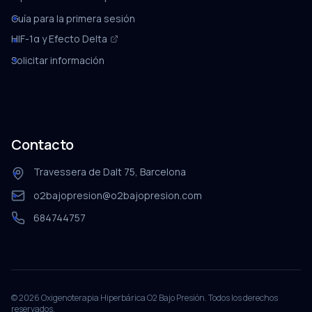
Guía para la primera sesión
HIF-1α y Efecto Delta
Solicitar información
Contacto
Travessera de Dalt 75, Barcelona
o2bajopresion@o2bajopresion.com
684744757
©
2026
Oxigenoterapia Hiperbárica O2 Bajo Presión. Todos los derechos
reservados.