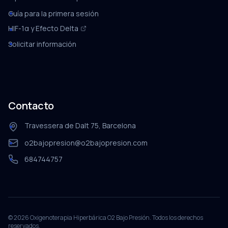
Guía para la primera sesión
HIF-1α y Efecto Delta
Solicitar información
Contacto
Travessera de Dalt 75, Barcelona
o2bajopresion@o2bajopresion.com
684744757
©
2026
Oxigenoterapia Hiperbárica O2 Bajo Presión. Todos los derechos
reservados.