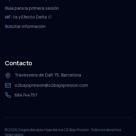
Guía para la primera sesión
HIF-1α y Efecto Delta
Solicitar información
Contacto
Travessera de Dalt 75, Barcelona
o2bajopresion@o2bajopresion.com
684744757
©
2026
Oxigenoterapia Hiperbárica O2 Bajo Presión. Todos los derechos
reservados.