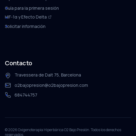
Guía para la primera sesión
HIF-1α y Efecto Delta
Solicitar información
Contacto
Travessera de Dalt 75, Barcelona
o2bajopresion@o2bajopresion.com
684744757
©
2026
Oxigenoterapia Hiperbárica O2 Bajo Presión. Todos los derechos
reservados.