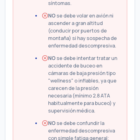
síntomas.
NO
se debe volar en avión ni
ascender a gran altitud
(conducir por puertos de
montaña) si hay sospecha de
enfermedad descompresiva.
NO
se debe intentar tratar un
accidente de buceo en
cámaras de baja presión tipo
"wellness" o inflables, ya que
carecen de la presión
necesaria (mínimo 2.8 ATA
habitualmente para buceo) y
supervisión médica.
NO
se debe confundir la
enfermedad descompresiva
con simple fatiga general;