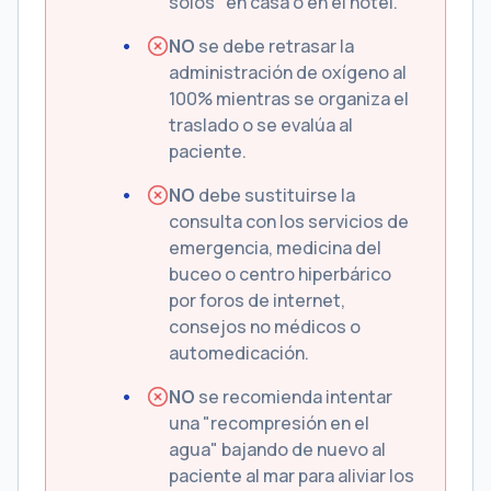
solos" en casa o en el hotel.
NO
se debe retrasar la
administración de oxígeno al
100% mientras se organiza el
traslado o se evalúa al
paciente.
NO
debe sustituirse la
consulta con los servicios de
emergencia, medicina del
buceo o centro hiperbárico
por foros de internet,
consejos no médicos o
automedicación.
NO
se recomienda intentar
una "recompresión en el
agua" bajando de nuevo al
paciente al mar para aliviar los