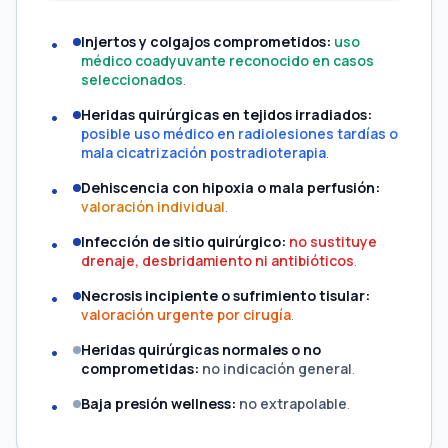
Injertos y colgajos comprometidos:
uso
médico coadyuvante reconocido en casos
seleccionados
.
Heridas quirúrgicas en tejidos irradiados:
posible uso médico en radiolesiones tardías o
mala cicatrización postradioterapia
.
Dehiscencia con hipoxia o mala perfusión:
valoración individual
.
Infección de sitio quirúrgico:
no sustituye
drenaje, desbridamiento ni antibióticos
.
Necrosis incipiente o sufrimiento tisular:
valoración urgente por cirugía
.
Heridas quirúrgicas normales o no
comprometidas:
no indicación general
.
Baja presión wellness:
no extrapolable
.