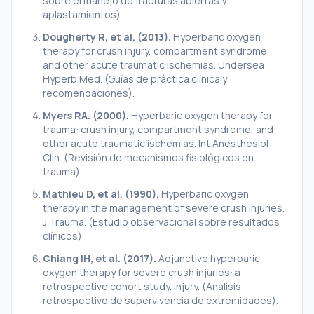
sobre el manejo de fracturas abiertas y
aplastamientos).
Dougherty R, et al. (2013).
Hyperbaric oxygen
therapy for crush injury, compartment syndrome,
and other acute traumatic ischemias.
Undersea
Hyperb Med. (Guías de práctica clínica y
recomendaciones).
Myers RA. (2000).
Hyperbaric oxygen therapy for
trauma: crush injury, compartment syndrome, and
other acute traumatic ischemias.
Int Anesthesiol
Clin. (Revisión de mecanismos fisiológicos en
trauma).
Mathieu D, et al. (1990).
Hyperbaric oxygen
therapy in the management of severe crush injuries.
J Trauma. (Estudio observacional sobre resultados
clínicos).
Chiang IH, et al. (2017).
Adjunctive hyperbaric
oxygen therapy for severe crush injuries: a
retrospective cohort study.
Injury. (Análisis
retrospectivo de supervivencia de extremidades).