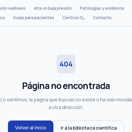
sión wellness
Alta vs baja presión
Patologías y evidencia
ica
Guías para pacientes
Centros O₂
Contacto
404
Página no encontrada
Lo sentimos, la página que buscas no existe o ha sido movida
a otra dirección.
Volver al inicio
Ir a la biblioteca científica