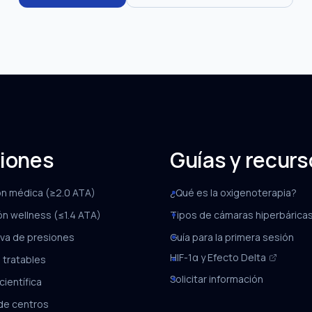
iones
Guías y recur
ón médica (≥2.0 ATA)
¿Qué es la oxigenoterapia?
ón wellness (≤1.4 ATA)
Tipos de cámaras hiperbárica
va de presiones
Guía para la primera sesión
HIF-1α y Efecto Delta
 tratables
Solicitar información
científica
de centros