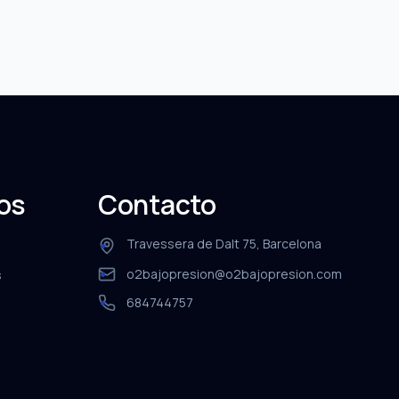
sos
Contacto
Travessera de Dalt 75, Barcelona
o2bajopresion@o2bajopresion.com
s
684744757