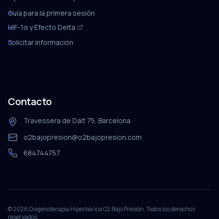
Guía para la primera sesión
HIF-1α y Efecto Delta
Solicitar información
Contacto
Travessera de Dalt 75, Barcelona
o2bajopresion@o2bajopresion.com
684744757
©
2026
Oxigenoterapia Hiperbárica O2 Bajo Presión. Todos los derechos
reservados.