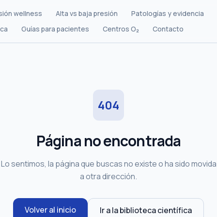
sión wellness
Alta vs baja presión
Patologías y evidencia
ica
Guías para pacientes
Centros O₂
Contacto
404
Página no encontrada
Lo sentimos, la página que buscas no existe o ha sido movida
a otra dirección.
Volver al inicio
Ir a la biblioteca científica