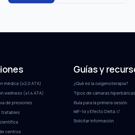
iones
Guías y recur
ón médica (≥2.0 ATA)
¿Qué es la oxigenoterapia?
ón wellness (≤1.4 ATA)
Tipos de cámaras hiperbárica
va de presiones
Guía para la primera sesión
HIF-1α y Efecto Delta
 tratables
Solicitar información
científica
de centros