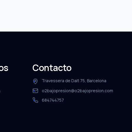
sos
Contacto
Travessera de Dalt 75, Barcelona
o2bajopresion@o2bajopresion.com
s
684744757