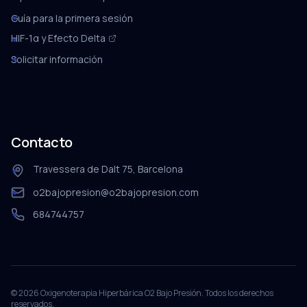
Guía para la primera sesión
HIF-1α y Efecto Delta
Solicitar información
Contacto
Travessera de Dalt 75, Barcelona
o2bajopresion@o2bajopresion.com
684744757
©
2026
Oxigenoterapia Hiperbárica O2 Bajo Presión. Todos los derechos
reservados.